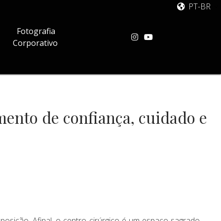
PT-BR
Fotografia
Corporativo
mento de confiança, cuidado e
osição. Afinal, o centro cirúrgico é um espaço sagrado,