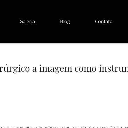
Galeria
Blog
Contato
cirúrgico a imagem como instru
gico, a primeira sensação que muitos têm é de invasão ou exp