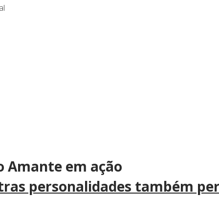
al
o Amante em ação
utras personalidades também per