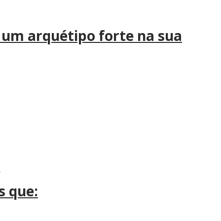
) um arquétipo forte na sua
e
s que: