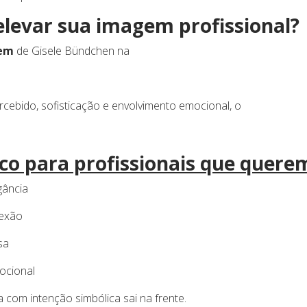
elevar sua imagem profissional?
em
de Gisele Bündchen na
cebido, sofisticação e envolvimento emocional, o
ico para profissionais que quere
gância
nexão
sa
ocional
com intenção simbólica sai na frente.