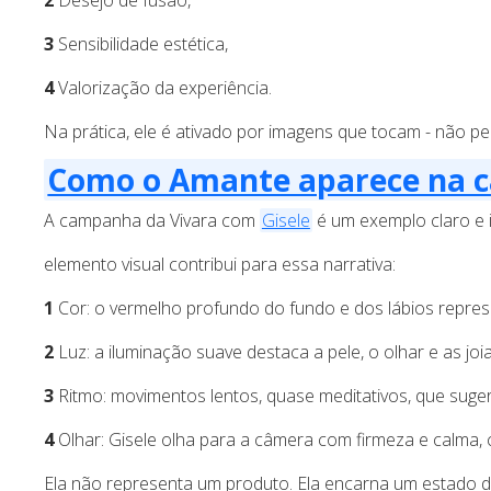
2
Desejo de fusão,
3
Sensibilidade estética,
4
Valorização da experiência.
Na prática, ele é ativado por imagens que tocam - não pel
Como o Amante aparece na 
A campanha da Vivara com
Gisele
é um exemplo claro e 
elemento visual contribui para essa narrativa:
1
Cor: o vermelho profundo do fundo e dos lábios represe
2
Luz: a iluminação suave destaca a pele, o olhar e as joi
3
Ritmo: movimentos lentos, quase meditativos, que suge
4
Olhar: Gisele olha para a câmera com firmeza e calma, 
Ela não representa um produto. Ela encarna um estado de